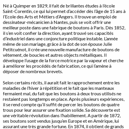
Né à Quimper en 1829, il fait de brillantes études à l’école
Saint-Corentin, ce qui lui permet d’accéder dès l’âge de 15 ans à
l’Ecole des Arts et Métiers d’Angers. Il trouve un emploi de
dessinateur-mécanicien à Nantes, puis se voit offrir une
meilleur poste dans une fabrique de boutons à Paris. Dès 1852,
il s’en voit confier la direction, ayant trouvé ses capacités
d’industriel dans une conjoncture politique instable. L’année
même de son mariage, grâce à la dot de son épouse Julie
Petitcuénot, il crée une nouvelle manufacture de boutons de
vêtement, de boucles et autres objects métalliques. Il
développe l’usage de la force motrice par la vapeur et cherche
à améliorer les procédés de fabrication, ce qui l’amène à
déposer de nombreux brevets.
Selon certains récits, il aurait fait le rapprochement entre les
maladies de l’hiver à répétition et le fait que les manteaux
fermaient mal, du fait que les boutons à deux trous utilisés ne
restaient pas longtemps en place. Après plusieurs expériences,
il se rend compte qu’il suffit de percer les boutons de quatre
trous pour leur assurer une fixation solide. Sa découverte est
une véritable révolution dans l’habillement. A partir de 1872,
ses boutons sont vendus jusqu’en Europe et en Amérique, lui
assurant une très grande fortune. En 1874, il obtient de grands