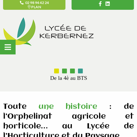
02 98 94 42 24
PLAN
De la 4è au BTS
Toute
une histoire
:
de
l’Orphelinat agricole et
horticole… au Lycée de
l’Horticulture et du Paysage