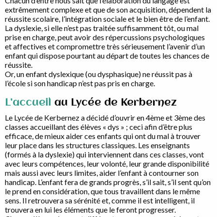
Chacun d’entre nous sait que l’élaboration du langage est
extrêmement complexe et que de son acquisition, dépendent la
réussite scolaire, l’intégration sociale et le bien être de l’enfant.
La dyslexie, si elle n’est pas traitée suffisamment tôt, ou mal
prise en charge, peut avoir des répercussions psychologiques
et affectives et compromettre très sérieusement l’avenir d’un
enfant qui dispose pourtant au départ de toutes les chances de
réussite.
Or, un enfant dyslexique (ou dysphasique) ne réussit pas à
l’école si son handicap n’est pas pris en charge.
L’accueil
au Lycée de Kerbernez
Le Lycée de Kerbernez a décidé d’ouvrir en 4ème et 3ème des
classes accueillant des élèves « dys » ; ceci afin d’être plus
efficace, de mieux aider ces enfants qui ont du mal à trouver
leur place dans les structures classiques. Les enseignants
(formés à la dyslexie) qui interviennent dans ces classes, vont
avec leurs compétences, leur volonté, leur grande disponibilité
mais aussi avec leurs limites, aider l’enfant à contourner son
handicap. L’enfant fera de grands progrès, s’il sait, s’il sent qu’on
le prend en considération, que tous travaillent dans le même
sens. Il retrouvera sa sérénité et, comme il est intelligent, il
trouvera en lui les éléments que le feront progresser.