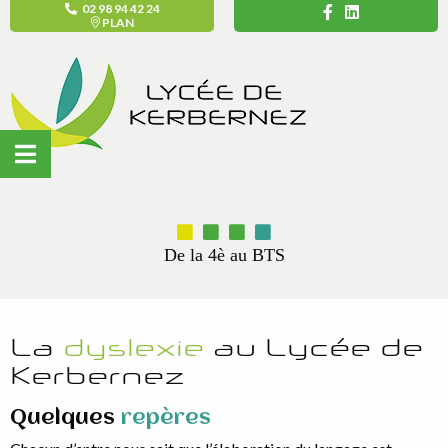
02 98 94 42 24
PLAN
De la 4è au BTS
La
dyslexie
au Lycée de
Kerbernez
Quelques
repères